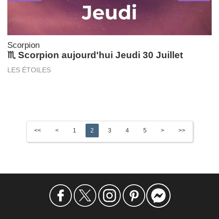
Scorpion
♏ Scorpion aujourd'hui Jeudi 30 Juillet
LES ÉTOILES
<<
<
1
2
3
4
5
>
>>