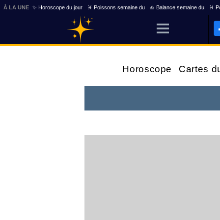
À LA UNE
✨ Horoscope du jour
♓ Poissons semaine du
♎ Balance semaine du
♓ Po
Horoscope
Cartes d