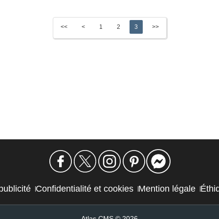
<<
<
1
2
3
>>
publicité
Confidentialité et cookies
Mention légale
Éthi
Atlas CMS © 2026