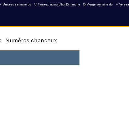
♒ Verseau semaine du
♉ Taureau aujourd'hui Dimanche
♍ Vierge semaine du
♒ Versea
s
Numéros chanceux