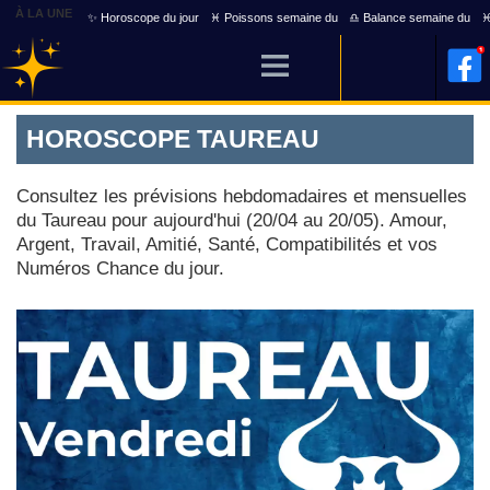
À LA UNE
✨ Horoscope du jour
♓ Poissons semaine du
♎ Balance semaine du
♓
HOROSCOPE TAUREAU
Consultez les prévisions hebdomadaires et mensuelles
du Taureau pour aujourd'hui (20/04 au 20/05). Amour,
Argent, Travail, Amitié, Santé, Compatibilités et vos
Numéros Chance du jour.