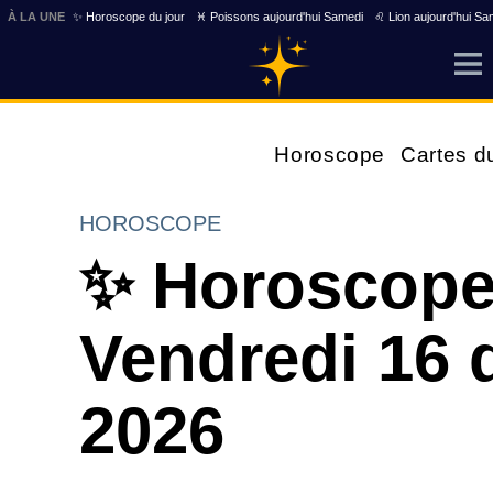
À LA UNE
✨ Horoscope du jour
♓ Poissons aujourd'hui Samedi
♌ Lion aujourd'hui Sa
Horoscope
Cartes d
HOROSCOPE
✨ Horoscope
Vendredi 16 
2026