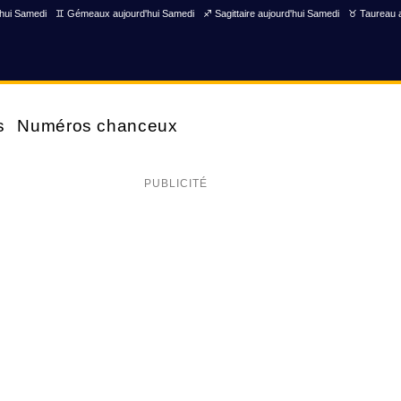
'hui Samedi
♊ Gémeaux aujourd'hui Samedi
♐ Sagittaire aujourd'hui Samedi
♉ Taureau a
s
Numéros chanceux