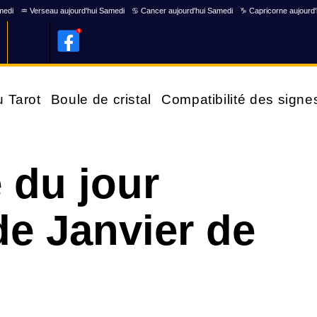
medi
♒ Verseau aujourd'hui Samedi
♋ Cancer aujourd'hui Samedi
♑ Capricorne aujourd
u Tarot
Boule de cristal
Compatibilité des signe
 du jour
de Janvier de