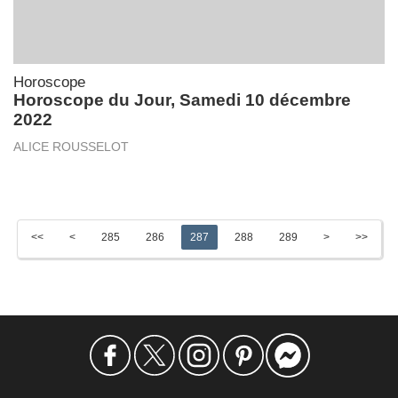
Horoscope
Horoscope du Jour, Samedi 10 décembre
2022
ALICE ROUSSELOT
<<
<
285
286
287
288
289
>
>>