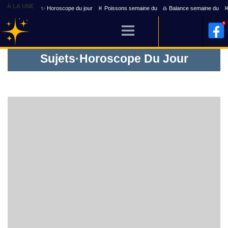
À LA UNE
✨ Horoscope du jour
♓ Poissons semaine du
♎ Balance semaine du
♓
Sujets
·
Horoscope Du Jour