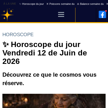
À LA UNE
✨ Horoscope du jour
♓ Poissons semaine du
♎ Balance semaine du
♓
HOROSCOPE
✨ Horoscope du jour
Vendredi 12 de Juin de
2026
Découvrez ce que le cosmos vous
réserve.